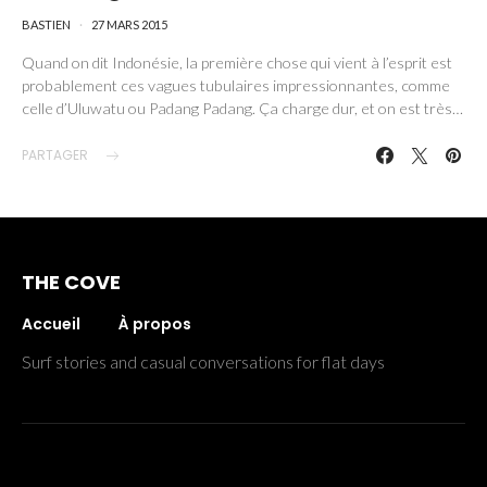
BASTIEN
27 MARS 2015
Quand on dit Indonésie, la première chose qui vient à l’esprit est
probablement ces vagues tubulaires impressionnantes, comme
celle d’Uluwatu ou Padang Padang. Ça charge dur, et on est très…
PARTAGER
THE COVE
Accueil
À propos
Surf stories and casual conversations for flat days