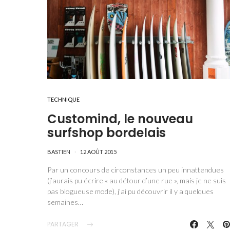
TECHNIQUE
Customind, le nouveau
surfshop bordelais
BASTIEN
12 AOÛT 2015
Par un concours de circonstances un peu innattendues
(j’aurais pu écrire « au détour d’une rue », mais je ne suis
pas blogueuse mode), j’ai pu découvrir il y a quelques
semaines…
PARTAGER