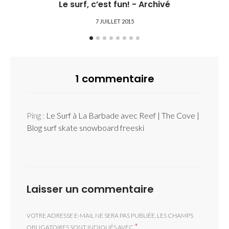
Le surf, c’est fun! - Archivé
7 JUILLET 2015
1 commentaire
Ping :
Le Surf à La Barbade avec Reef | The Cove |
Blog surf skate snowboard freeski
Laisser un commentaire
VOTRE ADRESSE E-MAIL NE SERA PAS PUBLIÉE.
LES CHAMPS
*
OBLIGATOIRES SONT INDIQUÉS AVEC