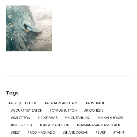
Tags
AFRIQUE DU SUD
ALANA BLANCHARD
AUSTRALIE
COURTNEY EATON
CYRUS SUTTON
INDONÉSIE
KAI OTTON
LUKE DAVIS
MICK FANNING
MIKALA JONES
NICK ROZSA
PAIGE MADDISON
RAIMANA VAN BASTOLAER
REEF
ROB MACHADO
SHANE DORIAN
SURF
TAHITI